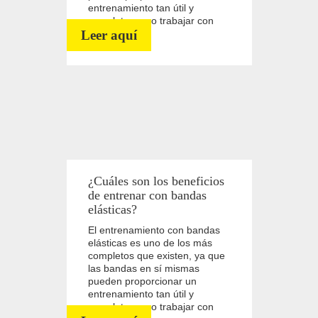
entrenamiento tan útil y
completo como trabajar con
Leer aquí
pesos libres.
¿Cuáles son los beneficios
de entrenar con bandas
elásticas?
El entrenamiento con bandas
elásticas es uno de los más
completos que existen, ya que
las bandas en sí mismas
pueden proporcionar un
entrenamiento tan útil y
completo como trabajar con